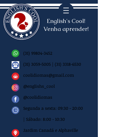
English's Cool!
Venha aprender!
(31) 99804-3452
(31) 3059-5005
|
(31) 3318-6530
coolidiomas@gmail.com
@englishs_cool
@coolidiomas
Segunda a sexta: 09:30 - 20:00
| Sábado: 8:00 - 10:30
Jardim Canadá e Alphaville