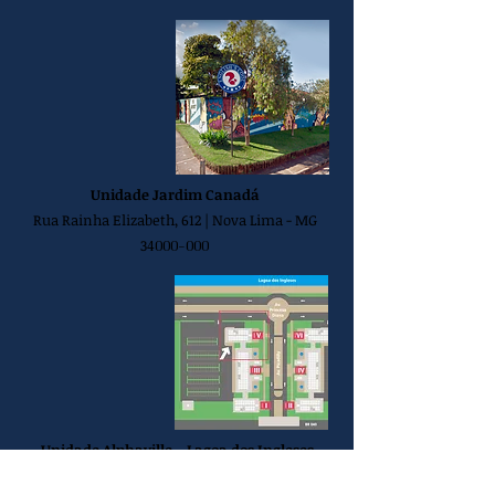
Unidade Jardim Canadá
Rua Rainha Elizabeth, 612 |
Nova Lima - MG
3
4000-000
Unidade Alphaville - Lagoa dos Ingleses
Center V – Loja 104 | Nova Lima - MG 3
4000-